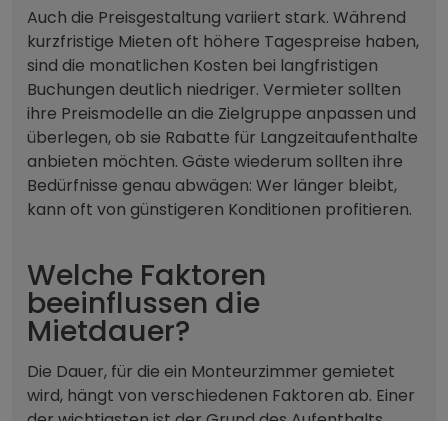
Auch die Preisgestaltung variiert stark. Während
kurzfristige Mieten oft höhere Tagespreise haben,
sind die monatlichen Kosten bei langfristigen
Buchungen deutlich niedriger. Vermieter sollten
ihre Preismodelle an die Zielgruppe anpassen und
überlegen, ob sie Rabatte für Langzeitaufenthalte
anbieten möchten. Gäste wiederum sollten ihre
Bedürfnisse genau abwägen: Wer länger bleibt,
kann oft von günstigeren Konditionen profitieren.
Welche Faktoren
beeinflussen die
Mietdauer?
Die Dauer, für die ein Monteurzimmer gemietet
wird, hängt von verschiedenen Faktoren ab. Einer
der wichtigsten ist der Grund des Aufenthalts.
Arbeiter und Monteure mieten die Zimmer meist