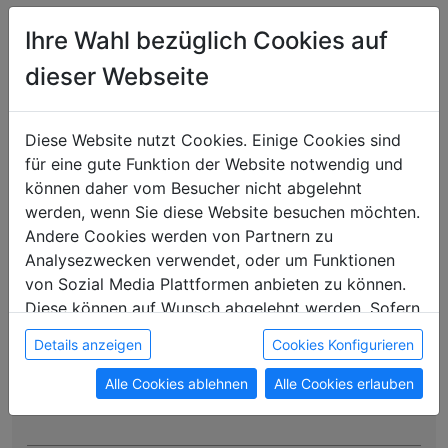
Ihre Wahl bezüglich Cookies auf
Monteurzimmer vermieten in Österreich
dieser Webseite
Monteurzimmer vermieten in Deutschland
Diese Website nutzt Cookies. Einige Cookies sind
für eine gute Funktion der Website notwendig und
« alle Einträge
können daher vom Besucher nicht abgelehnt
werden, wenn Sie diese Website besuchen möchten.
Wie lange kann
Andere Cookies werden von Partnern zu
Analysezwecken verwendet, oder um Funktionen
man ein
von Sozial Media Plattformen anbieten zu können.
Diese können auf Wunsch abgelehnt werden. Sofern
Monteurzimmer
sie unsere Webseite weiter nutzen, geben Sie
Details anzeigen
Cookies Konfigurieren
Einwilligung zu unseren Cookies.
mieten?
Alle Cookies ablehnen
Alle Cookies erlauben