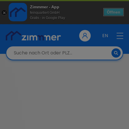
Zimmmer - App
Öffnen
feinquartiert GmbH
Gratis - in Google Play
EN