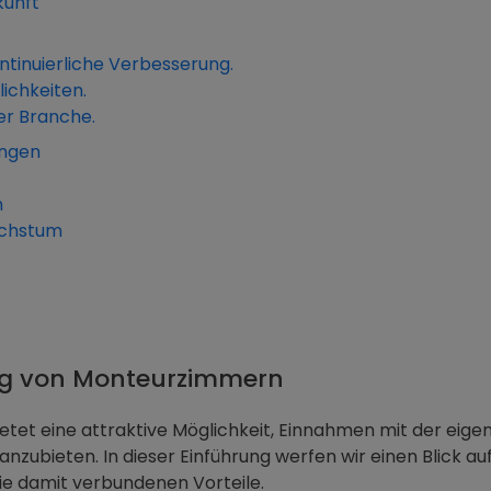
kunft
inuierliche Verbesserung.
ichkeiten.
er Branche.
ungen
n
achstum
ung von Monteurzimmern
et eine attraktive Möglichkeit, Einnahmen mit der eige
g anzubieten. In dieser Einführung werfen wir einen Blick 
e damit verbundenen Vorteile.