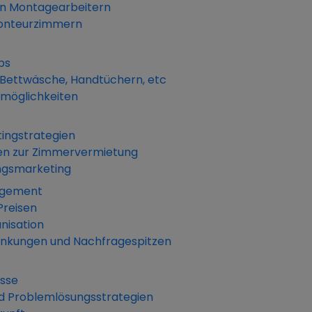
on Montagearbeitern
Monteurzimmern
ps
e Bettwäsche, Handtüchern, etc
möglichkeiten
ingstrategien
en zur Zimmervermietung
ngsmarketing
agement
Preisen
nisation
nkungen und Nachfragespitzen
t
sse
d Problemlösungsstrategien