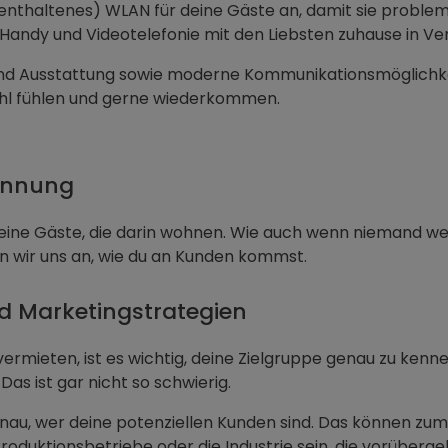
enthaltenes) WLAN für deine Gäste an, damit sie problem
 Handy und Videotelefonie mit den Liebsten zuhause in Ve
und Ausstattung sowie moderne Kommunikationsmöglichkei
hl fühlen und gerne wiederkommen.
innung
ine Gäste, die darin wohnen. Wie auch wenn niemand weiß
n wir uns an, wie du an Kunden kommst.
nd Marketingstrategien
ermieten, ist es wichtig, deine Zielgruppe genau zu ken
as ist gar nicht so schwierig.
nau, wer deine potenziellen Kunden sind. Das können zum 
oduktionsbetriebe oder die Industrie sein, die vorüberge