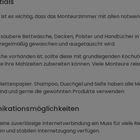
tials
 ist es wichtig, dass das Monteurzimmer mit allen notwen
le saubere Bettwäsche, Decken, Polster und Handtücher i
 regelmäßig gewaschen und ausgetauscht wird.
üche vorhanden ist, sollte diese mit grundlegenden Kochut
te ihre Mahlzeiten zubereiten können. Viele Monteure rei
Toilettenpapier. Shampoo, Duschgel und Seife haben alle M
 sind und gerne die gewohnten Produkte verwenden.
nikationsmöglichkeiten
eine zuverlässige Internetverbindung ein Muss für viele Re
n und stabilen Internetzugang verfügen.