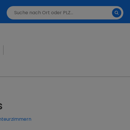
s
onteurzimmern