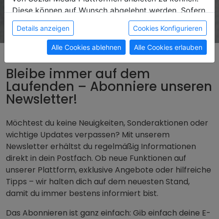
Diese können auf Wunsch abgelehnt werden. Sofern
sie unsere Webseite weiter nutzen, geben Sie
Details anzeigen
Cookies Konfigurieren
Einwilligung zu unseren Cookies.
Alle Cookies ablehnen
Alle Cookies erlauben
Bleibe immer auf dem
Laufenden – Abonniere unseren
Newsletter!
Möchtest du keine Neuigkeiten, Sonderaktionen oder
wichtige Updates verpassen? Mit unserem
Newsletter erhältst du regelmäßig Informationen
direkt in dein Postfach. Ob neue Funktionen auf
unserer Plattform, exklusive Angebote oder hilfreiche
Tipps – wir halten dich auf dem neuesten Stand,
damit du immer bestens informiert bist.
Das Abonnieren ist ganz einfach: Gib einfach deine E-