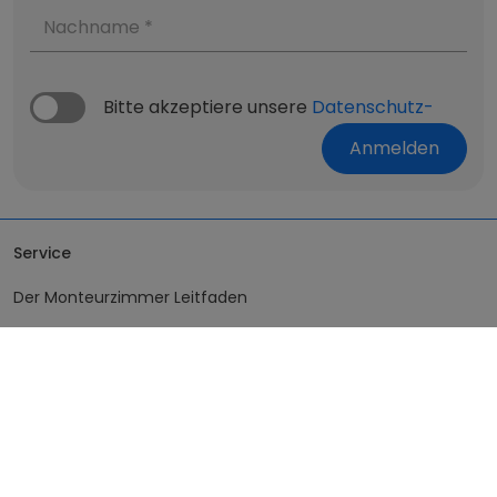
Nachname *
Bitte akzeptiere unsere
Datenschutz-
Anmelden
Service
Der Monteurzimmer Leitfaden
Fragen & Antworten
Vorlagen für Vermieter
Monteurzimmer in Österreich
Monteurzimmer in Deutschland