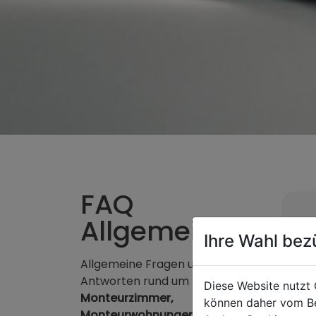
FAQ
Allgemein
Ihre Wahl bez
Allgemeine Fragen und
Antworten rund um
Diese Website nutzt 
Monteurzimmer,
können daher vom Be
Monteurwohnungen
und