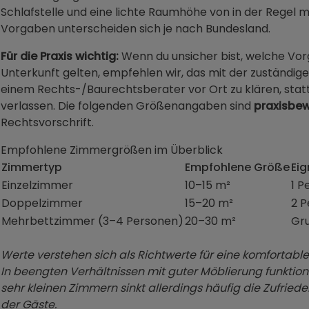
Schlafstelle und eine lichte Raumhöhe von in der Regel 
Vorgaben unterscheiden sich je nach Bundesland.
Für die Praxis wichtig:
Wenn du unsicher bist, welche Vor
Unterkunft gelten, empfehlen wir, das mit der zuständ
einem Rechts-/Baurechtsberater vor Ort zu klären, statt
verlassen. Die folgenden Größenangaben sind
praxisbew
Rechtsvorschrift.
Empfohlene Zimmergrößen im Überblick
Zimmertyp
Empfohlene Größe
Eig
Einzelzimmer
10–15 m²
1 P
Doppelzimmer
15–20 m²
2 P
Mehrbettzimmer (3–4 Personen)
20–30 m²
Gr
Werte verstehen sich als Richtwerte für eine komfortabl
In beengten Verhältnissen mit guter Möblierung funktion
sehr kleinen Zimmern sinkt allerdings häufig die Zufrie
der Gäste.