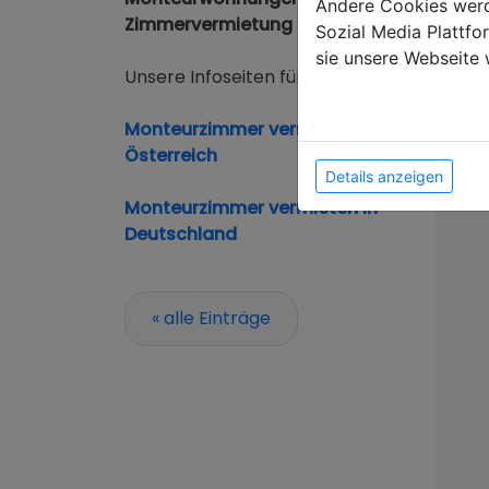
Andere Cookies werd
Zimmervermietung
Sozial Media Plattf
sie unsere Webseite 
Unsere Infoseiten für Vermieter:
Monteurzimmer vermieten in
Österreich
Details anzeigen
Monteurzimmer vermieten in
Deutschland
« alle Einträge