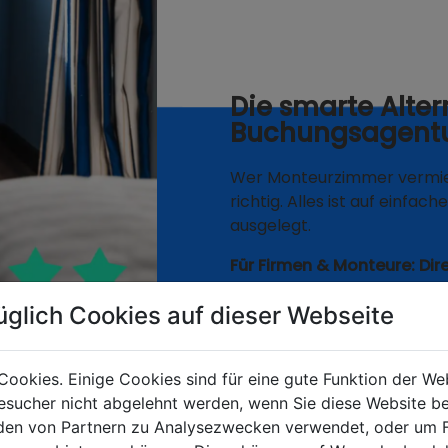
Die smarte Alter
Buchungsagent
Wer Monteurzimmer vermiet
richtig. Alles ist auf einfa
ausgelegt.
Für Firmen & Monteure: Dire
Spar dir Geld und die Warte
üglich Cookies auf dieser Webseite
du brauchst.
✅
0% Provision:
Du zahl
Cookies. Einige Cookies sind für eine gute Funktion der W
✅
Direkter Draht:
Kläre 
sucher nicht abgelehnt werden, wenn Sie diese Website b
ohne Callcenter.
en von Partnern zu Analysezwecken verwendet, oder um 