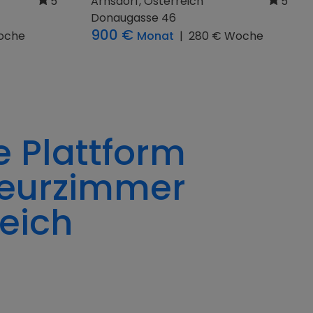
0
Pillergasse 4
300 €
Monat
|
093 € Woche
Woche
e Plattform
teurzimmer
reich