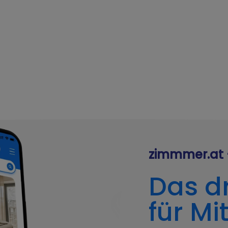
zimmmer.at 
Das dr
für Mi