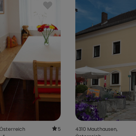
et,
5752 Viehhofen,