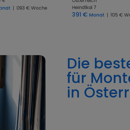
h
5
Österreich
13
Mühlenweg 124
980 €
onat
|
150 € Woche
Monat
|
245 € 
Die best
für Mon
in Öster