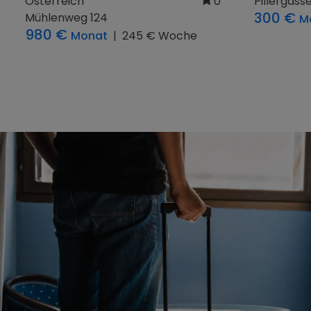
Österreich
5
Österreic
Geisensheim 1
Moosham 
483 €
483 €
Monat
|
150 € Woche
M