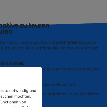
native zu teuren
uren
en oder finden möchte, ist bei
zimmmer.at
genau
che Nutzung, schnelle Sichtbarkeit und direkte Anfragen
kt & schnell.
zeit auf Agentur-Angebote. Hier findest du sofort, was
st nur den Zimmerpreis, keine Gebühren.
ebsite notwendig und
Anreise oder Verlängerung direkt mit dem Vermieter –
esuchen möchten.
Funktionen von