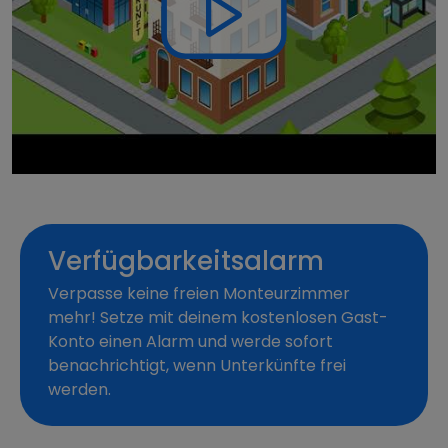
Verfügbarkeitsalarm
Verpasse keine freien Monteurzimmer
mehr! Setze mit deinem kostenlosen Gast-
Konto einen Alarm und werde sofort
benachrichtigt, wenn Unterkünfte frei
werden.