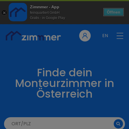
Zimmmer - App
Öffnen
feinquartiert GmbH
Gratis - in Google Play
EN
Finde dein
Monteurzimmer in
Österreich