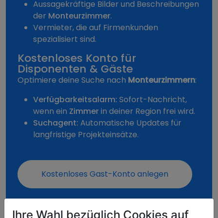
Aussagekräftige Bilder und Beschreibungen
der
Monteurzimmer
.
Vermieter, die auf Firmenkunden
spezialisiert sind.
Kostenloses Konto für
Disponenten & Gäste
Optimiere deine Suche nach
Monteurzimmern
:
Verfügbarkeitsalarm:
Sofort-Nachricht,
wenn ein
Zimmer
in deiner Region frei wird.
Suchagent:
Automatische Updates für
langfristige Projekteinsätze.
Kostenloses Gast-Konto anlegen
Ihre Wahl bezüglich Cookies auf