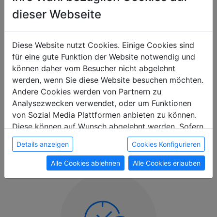
dieser Webseite
Wir bringen neue Standards für
Monteurzimmer.
Diese Website nutzt Cookies. Einige Cookies sind
Setz auf Qualität und
für eine gute Funktion der Website notwendig und
Verlässlichkeit.
können daher vom Besucher nicht abgelehnt
werden, wenn Sie diese Website besuchen möchten.
Schnell. Einfach.
Andere Cookies werden von Partnern zu
Analysezwecken verwendet, oder um Funktionen
Deine Vorteile auf einen
von Sozial Media Plattformen anbieten zu können.
Blick
Diese können auf Wunsch abgelehnt werden. Sofern
sie unsere Webseite weiter nutzen, geben Sie
Details anzeigen
Cookies Konfigurieren
Einwilligung zu unseren Cookies.
Alle Cookies ablehnen
Alle Cookies erlauben