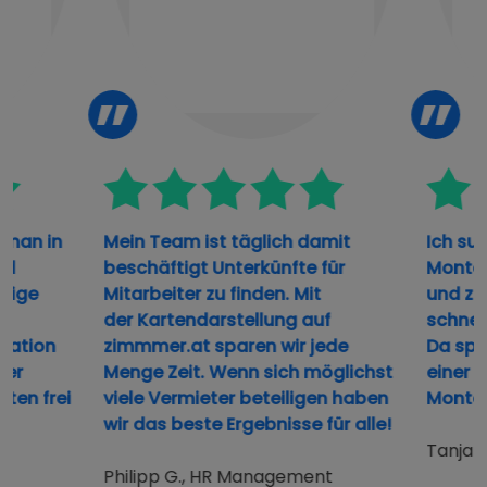
 man in
Mein Team ist täglich damit
Ich such
d
beschäftigt Unterkünfte für
Monteur
ige
Mitarbeiter zu finden. Mit
und zim
der
Kartendarstellung
auf
schnelle
mation
zimmmer.at sparen wir jede
Da spar
er
Menge Zeit. Wenn sich
möglichst
einer B
en frei
viele Vermieter beteiligen
haben
Monteu
wir das beste Ergebnisse für alle!
Tanja L.
Philipp G., HR Management