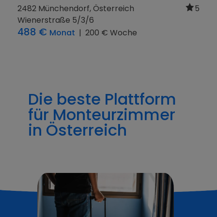
3602 Rossatz-Arnsdorf,
Österreich
5
Donaugasse 46
900 €
Monat
|
280 € Woche
Die beste Plattform
für Monteurzimmer
in Österreich