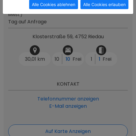
Alle Cookies ablehnen
Alle Cookies erlauben
ab 140 € Woche
(keine
MwSt.)
Tag auf Anfrage
Klosterstraße 59, 4752 Riedau
30,01 km
10
10
Frei
1
1
Frei
KONTAKT
Telefonnummer anzeigen
E-Mail anzeigen
Auf Karte Anzeigen