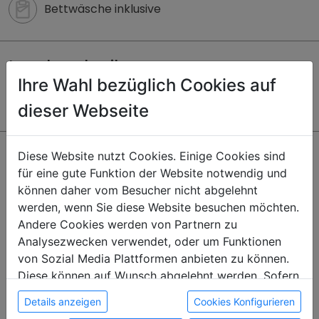
Bettwäsche inklusive
Lagebeschreibung
Ihre Wahl bezüglich Cookies auf
Zentrale Lage
dieser Webseite
Adresse
Diese Website nutzt Cookies. Einige Cookies sind
für eine gute Funktion der Website notwendig und
Klosterstraße 59
können daher vom Besucher nicht abgelehnt
4752 Riedau
werden, wenn Sie diese Website besuchen möchten.
Telefonnummer anzeigen
Andere Cookies werden von Partnern zu
E-Mail anzeigen
Analysezwecken verwendet, oder um Funktionen
von Sozial Media Plattformen anbieten zu können.
Diese können auf Wunsch abgelehnt werden. Sofern
390 €
sie unsere Webseite weiter nutzen, geben Sie
Details anzeigen
Cookies Konfigurieren
ab
Monat
Einwilligung zu unseren Cookies.