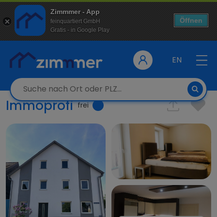
Zimmmer - App
Öffnen
feinquartiert GmbH
Gratis - in Google Play
EN
Immoprofi
frei