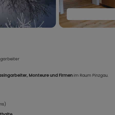
aria
ngarbeiter
easingarbeiter, Monteure und Firmen
im Raum Pinzgau.
ams)
thalte