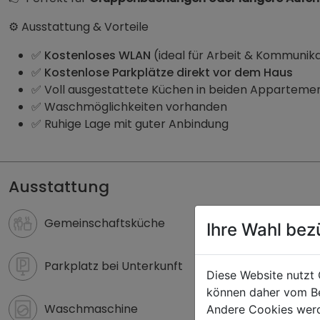
⚙️ Ausstattung & Vorteile
✅
Kostenloses WLAN
(ideal für Arbeit & Kommunik
✅
Kostenlose Parkplätze direkt vor dem Haus
✅ Voll ausgestattete Küchen in beiden Apparteme
✅ Waschmöglichkeiten vorhanden
✅ Ruhige Lage mit guter Anbindung
Monteurzimmer Viehhofen im Alpen Haus Maria | zimm
Ausstattung
Gemeinschaftsküche
Ihre Wahl bez
Parkplatz bei Unterkunft
Diese Website nutzt 
können daher vom Be
Waschmaschine
Andere Cookies werd