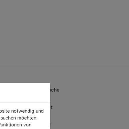
Persönliche Küche
Kaffeeautomat
ebsite notwendig und
esuchen möchten.
Geschirrspüler
Funktionen von