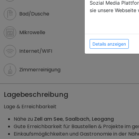
Sozial Media Plattf
sie unsere Webseite 
Bad/Dusche
Mikrowelle
Details anzeigen
Internet/WIFI
Zimmerreinigung
Lagebeschreibung
Lage & Erreichbarkeit
Nähe zu
Zell am See, Saalbach, Leogang
Gute Erreichbarkeit für Baustellen & Projekte im 
Einkaufsmöglichkeiten und Gastronomie in der Näh