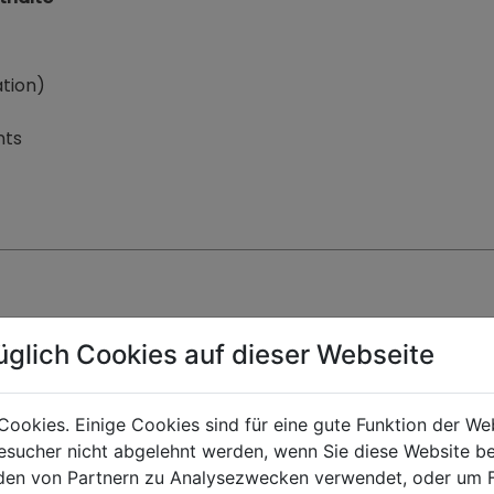
ation)
nts
mer
Gemeinschaftsbad + WC
üglich Cookies auf dieser Webseite
Getränkeautomat
Cookies. Einige Cookies sind für eine gute Funktion der W
sucher nicht abgelehnt werden, wenn Sie diese Website b
Wäschetrockner
en von Partnern zu Analysezwecken verwendet, oder um 