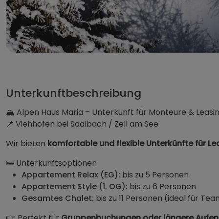
Alpen Haus M
Unterkunftbeschreibung
🏔️ Alpen Haus Maria – Unterkunft für Monteure & Leasi
📍 Viehhofen bei Saalbach / Zell am See
Wir bieten
komfortable und flexible Unterkünfte für L
🛏️ Unterkunftsoptionen
Appartement Relax (EG):
bis zu 5 Personen
Appartement Style (1. OG):
bis zu 6 Personen
Gesamtes Chalet:
bis zu 11 Personen (ideal für Te
👉 Perfekt für
Gruppenbuchungen oder längere Aufen