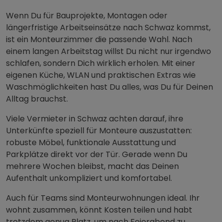
Wirtschaftsachse. Viele Handwerker brauchen hier
flexible Bleiben. Zeig deine Unterkunft auf
zimmmer.at, damit du nicht übersehen wirst, wenn
Firmen im Inntal nach Schlafplätzen suchen.
3 Monate kostenlos in Schwaz testen
Wenn Du für Bauprojekte, Montagen oder
längerfristige Arbeitseinsätze nach Schwaz kommst,
ist ein Monteurzimmer die passende Wahl. Nach
einem langen Arbeitstag willst Du nicht nur irgendwo
schlafen, sondern Dich wirklich erholen. Mit einer
eigenen Küche, WLAN und praktischen Extras wie
Waschmöglichkeiten hast Du alles, was Du für Deinen
Alltag brauchst.
Viele Vermieter in Schwaz achten darauf, ihre
Unterkünfte speziell für Monteure auszustatten:
robuste Möbel, funktionale Ausstattung und
Parkplätze direkt vor der Tür. Gerade wenn Du