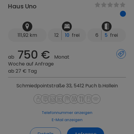
Haus Uno
111,92 km
12
10
frei
6
5
frei
750 €
ab
Monat
Woche auf Anfrage
ab 27 € Tag
Schmiedpointstraße 33, 5412 Puch b.Hallein