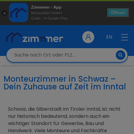
Zimmmer - App
Öffnen
feinquartiert GmbH
Gratis - in Google Play
EN
Monteurzimmer in Schwaz –
Dein Zuhause auf Zeit im Inntal
Schwaz, die Silberstadt im Tiroler Inntal, ist nicht
nur historisch bedeutend, sondern auch ein
wichtiger Standort für Gewerbe, Bau und
Handwerk. Viele Monteure und Fachkräfte