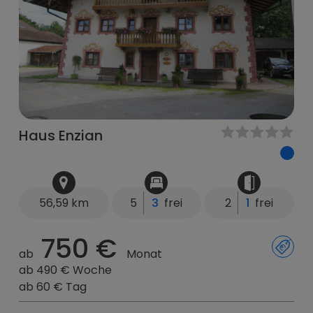
Haus Enzian
56,59 km
5
3
frei
2
1
frei
750 €
ab
Monat
ab 490 € Woche
ab 60 € Tag