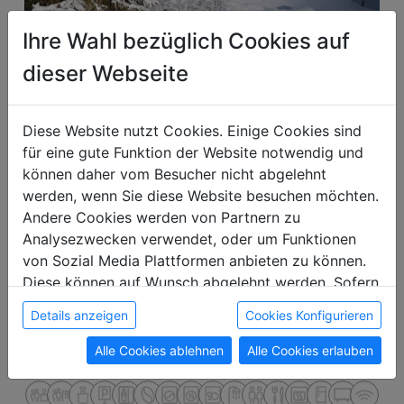
Ihre Wahl bezüglich Cookies auf
dieser Webseite
Alpen Haus Maria
Diese Website nutzt Cookies. Einige Cookies sind
für eine gute Funktion der Website notwendig und
können daher vom Besucher nicht abgelehnt
werden, wenn Sie diese Website besuchen möchten.
77,42 km
10
10
frei
3
3
frei
Andere Cookies werden von Partnern zu
Analysezwecken verwendet, oder um Funktionen
980 €
von Sozial Media Plattformen anbieten zu können.
ab
Monat
Diese können auf Wunsch abgelehnt werden. Sofern
ab 245 € Woche
sie unsere Webseite weiter nutzen, geben Sie
ab 35 € Tag
Details anzeigen
Cookies Konfigurieren
Einwilligung zu unseren Cookies.
Alle Cookies ablehnen
Alle Cookies erlauben
Mühlenweg 124, 5752 Viehhofen