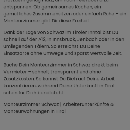
mehrere Wochen bleibst, macht das Deinen
Aufenthalt unkompliziert und komfortabel.
Auch für Teams sind Monteurwohnungen ideal. Ihr
wohnt zusammen, könnt Kosten teilen und habt
trotzdem genug Platz, um nach Feierabend zu
entspannen. Ob gemeinsames Kochen, ein
gemütliches Zusammensitzen oder einfach Ruhe – ein
Monteurzimmer gibt Dir diese Freiheit.
Dank der Lage von Schwaz im Tiroler Inntal bist Du
schnell auf der A12, in Innsbruck, Jenbach oder in den
umliegenden Tälern. So erreichst Du Deine
Einsatzorte ohne Umwege und sparst wertvolle Zeit.
Buche Dein Monteurzimmer in Schwaz direkt beim
Vermieter – schnell, transparent und ohne
Zusatzkosten. So kannst Du Dich auf Deine Arbeit
konzentrieren, während Deine Unterkunft in Tirol