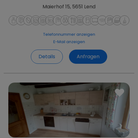
800 €
ab
Monat
ab 210 € Woche
ab 30 € Tag
Maierhof 15, 5651 Lend
Telefonnummer anzeigen
E-Mail anzeigen
Details
Anfragen