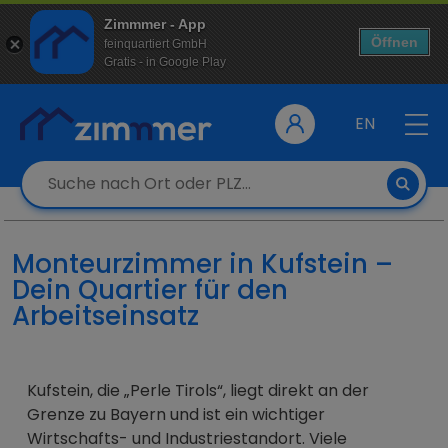
Zimmmer - App
Öffnen
feinquartiert GmbH
Gratis - in Google Play
EN
Monteurzimmer in Kufstein –
Dein Quartier für den
Arbeitseinsatz
Kufstein, die „Perle Tirols“, liegt direkt an der
Grenze zu Bayern und ist ein wichtiger
Wirtschafts- und Industriestandort. Viele