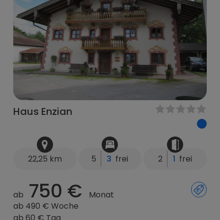
Haus Enzian
22,25 km
5
3
frei
2
1
frei
750 €
ab
Monat
ab 490 € Woche
ab 60 € Tag