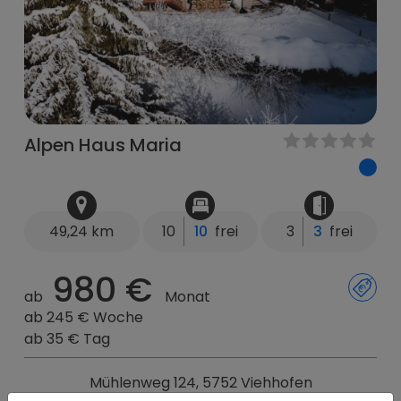
Alpen Haus Maria
49,24 km
10
10
frei
3
3
frei
980 €
ab
Monat
ab 245 € Woche
ab 35 € Tag
Mühlenweg 124, 5752 Viehhofen