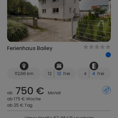
Ferienhaus Bailey
112,66 km
12
12
frei
4
4
frei
750 €
ab
Monat
ab 175 € Woche
ab 25 € Tag