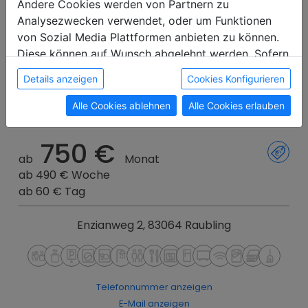
Andere Cookies werden von Partnern zu
Analysezwecken verwendet, oder um Funktionen
von Sozial Media Plattformen anbieten zu können.
Haus Enzian
Diese können auf Wunsch abgelehnt werden. Sofern
sie unsere Webseite weiter nutzen, geben Sie
Details anzeigen
Cookies Konfigurieren
Einwilligung zu unseren Cookies.
Alle Cookies ablehnen
Alle Cookies erlauben
197,59 km
5
3
frei
2
1
frei
750 €
ab
Monat
ab 490 € Woche
ab 60 € Tag
Enzianweg 2, 83064 Raubling
Telefonnummer anzeigen
E-Mail anzeigen