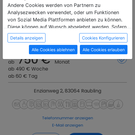
Andere Cookies werden von Partnern zu
Haus Enzian
Analysezwecken verwendet, oder um Funktionen
von Sozial Media Plattformen anbieten zu können.
Diese können auf Wunsch abgelehnt werden. Sofern
sie unsere Webseite weiter nutzen, geben Sie
Details anzeigen
Cookies Konfigurieren
182,00 km
5
3
frei
2
1
frei
Einwilligung zu unseren Cookies.
Alle Cookies ablehnen
Alle Cookies erlauben
750 €
ab
Monat
ab 490 € Woche
ab 60 € Tag
Enzianweg 2, 83064 Raubling
Telefonnummer anzeigen
E-Mail anzeigen