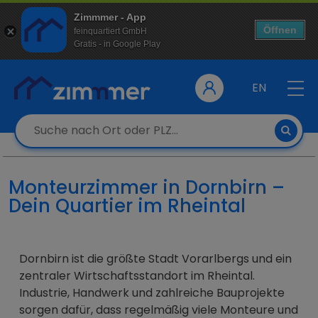
Zimmmer - App
Öffnen
feinquartiert GmbH
Gratis - in Google Play
EN
Monteurzimmer in Dornbirn –
Dein Quartier im Rheintal
Dornbirn ist die größte Stadt Vorarlbergs und ein
zentraler Wirtschaftsstandort im Rheintal.
Industrie, Handwerk und zahlreiche Bauprojekte
sorgen dafür, dass regelmäßig viele Monteure und