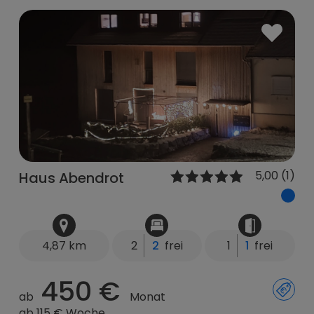
5,00 (1)
Haus Abendrot
4,87 km
2
2
frei
1
1
frei
450 €
ab
Monat
ab 115 € Woche