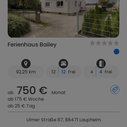
Ferienhaus Bailey
92,25 km
12
12
frei
4
4
frei
750 €
ab
Monat
ab 175 € Woche
ab 25 € Tag
Ulmer Straße 87, 88471 Laupheim