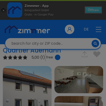
Zimmmer - App
Öffnen
feinquartiert GmbH
Gratis - in Google Play
DE
Quartier Auerhahn
5,00 (1)
free