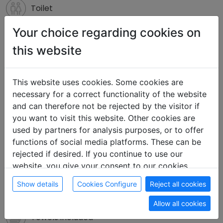
Toilet
Your choice regarding cookies on
Dining AREA
this website
Microwave
This website uses cookies. Some cookies are
necessary for a correct functionality of the website
Refrigerator
and can therefore not be rejected by the visitor if
you want to visit this website. Other cookies are
TV
used by partners for analysis purposes, or to offer
functions of social media platforms. These can be
rejected if desired. If you continue to use our
Internet/WiFi
website, you give your consent to our cookies.
Show details
Cookies Configure
Reject all cookies
Bed linen included
Allow all cookies
Towels included