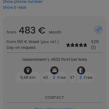
Show phone number
Show E-Mail
483 €
from
Month
from 150 € Week
5,00
(plus VAT.)
Day on request
(1)
Geisensheim 1, 4632 Pichl bei Wels
5,48 km
40
2
Free
37
2
Free
CONTACT