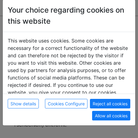
Towels included
Your choice regarding cookies on
this website
Location description
In der Nähe
This website uses cookies. Some cookies are
necessary for a correct functionality of the website
mehrere
Supermärkte, Restaurants, Apotheken,
and can therefore not be rejected by the visitor if
Banken und Spitäler
you want to visit this website. Other cookies are
U-Bahnlinien
U4 & U6
zu Fuß erreichbar
used by partners for analysis purposes, or to offer
Zug
Wien Westbahnho
f und der
Hauptbahnhof
functions of social media platforms. These can be
Wien Meidling
rejected if desired. If you continue to use our
Nur 10 Minuten von den
Autobahnen A1
(Richtung
website, you give your consent to our cookies.
Oberösterreich, Salzburg und Deutschland),
A2
(Richtung Burgenland, Graz und Ungarn),
A4
Show details
Cookies Configure
Reject all cookies
(Richtung Burgenland, Slowakei und Ungarn)
Allow all cookies
sowie 15 Minuten von der
A22
(Richtung
Tschechien) entfernt.