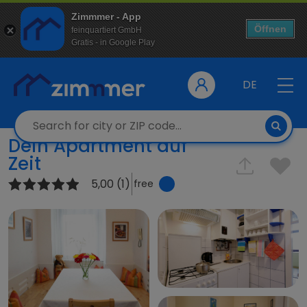
Zimmmer - App
Öffnen
feinquartiert GmbH
Gratis - in Google Play
DE
Dein Apartment auf
Zeit
5,00 (1)
free