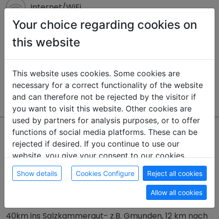
Internet/WiFi
Your choice regarding cookies on
Bed linen included
this website
Room cleaning
This website uses cookies. Some cookies are
necessary for a correct functionality of the website
Towels included
and can therefore not be rejected by the visitor if
you want to visit this website. Other cookies are
used by partners for analysis purposes, or to offer
Location description
functions of social media platforms. These can be
rejected if desired. If you continue to use our
Unser Hotel liegt 700m von der Abfahrt Sattledt vom
website, you give your consent to our cookies.
Voralpenkreuz (A1,A8,A9) entfernt.
Show details
Cookies Configure
Reject all cookies
Die zentrale Lage ermöglicht ein rasches Ankommen
Allow all cookies
zu Ihrem Business- oder Arbeitsplatz.
40km ins Salzkammergut- z.B. Gmunden, 12 km nach