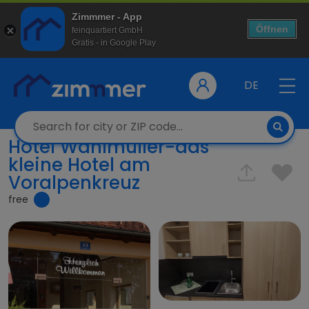
Zimmmer - App
Öffnen
feinquartiert GmbH
Gratis - in Google Play
DE
Hotel Wahlmüller-das
kleine Hotel am
Voralpenkreuz
free