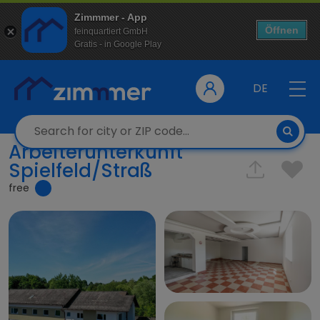
Zimmmer - App
Öffnen
feinquartiert GmbH
Gratis - in Google Play
DE
Arbeiterunterkunft
Spielfeld/Straß
free