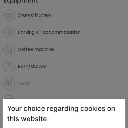
Equipment
Shared kitchen
Parking AT accommodation
Coffee machine
Bath/shower
Toilet
TV
Your choice regarding cookies on
this website
Internet/WiFi