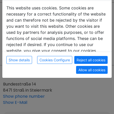
This website uses cookies. Some cookies are
Location description
necessary for a correct functionality of the website
and can therefore not be rejected by the visitor if
✅ Gute Erreichbarkeit – in nur 2 Min. auf der A9
you want to visit this website. Other cookies are
(Richtung Graz oder Slowenien);
used by partners for analysis purposes, or to offer
In nur 10 Min. nach Leibnitz, 25 Min. nach Graz-
functions of social media platforms. These can be
Seiersberg, Feldkirchen bei Graz und Kalsdorf, sowie
rejected if desired. If you continue to use our
19 Min. nach
website, you give your consent to our cookies.
Marburg, Slowenien.
Show details
Cookies Configure
Reject all cookies
Allow all cookies
Address
Bundesstraße 14
8471 Straß in Steiermark
Show phone number
Show E-Mail